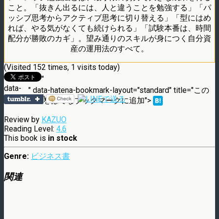
こと。「抜きん出るには、人と違うことを勉強する」「パ
ッシブ思考からアクティブ思考に切り替える」「型にはめ
れば、やる気がなくても続けられる」「試験本番は、時間
配分が勝敗のカギ」。望み通りのスキルが身につく自分資
産の運用法のすべて。
(Visited 152 times, 1 visits today)
"
data-
" data-hatena-bookmark-layout="standard" title="この
lang="en">Tweet
エントリーをはてなブックマークに追加">
Review by
KAZUO
Reading Level:
4.6
This book is
in stock
Genre:
ビジネス書
関連