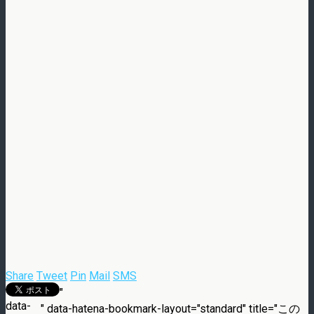
Share
Tweet
Pin
Mail
SMS
"
data-
" data-hatena-bookmark-layout="standard" title="この