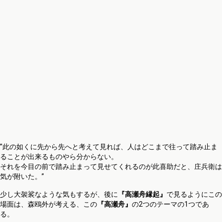
”此の如くに先から先へと考えて見れば、人はどこまで往って踏み止ま
ることが出来るものやら分からない。
それを今目の前で踏み止まって見せてくれるのが此喜助だと、庄兵衛は
気が附いた。”
少し大袈裟なような気もするが、後に
『高瀬舟縁起』
で見るようにこの
場面は、森鴎外が考える、この
『高瀬舟』
の2つのテーマの1つであ
る。