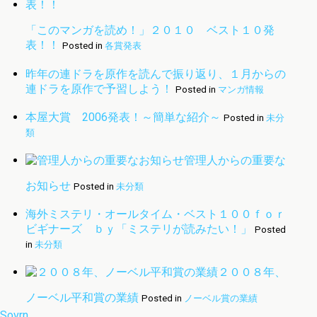
「このマンガを読め！」２０１０ ベスト１０発
表！！
Posted in
各賞発表
昨年の連ドラを原作を読んで振り返り、１月からの
連ドラを原作で予習しよう！
Posted in
マンガ情報
本屋大賞 2006発表！～簡単な紹介～
Posted in
未分
類
管理人からの重要な
お知らせ
Posted in
未分類
海外ミステリ・オールタイム・ベスト１００ｆｏｒ
ビギナーズ ｂｙ「ミステリが読みたい！」
Posted
in
未分類
２００８年、
ノーベル平和賞の業績
Posted in
ノーベル賞の業績
Sovrn