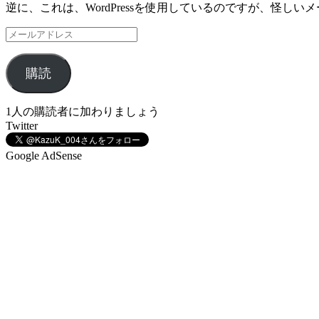
逆に、これは、WordPressを使用しているのですが、怪
メ
ー
ル
購読
ア
ド
レ
1人の購読者に加わりましょう
ス
Twitter
Google AdSense