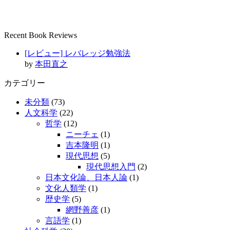
Recent Book Reviews
[レビュー] レバレッジ勉強法
by
本田直之
カテゴリー
未分類
(73)
人文科学
(22)
哲学
(12)
ニーチェ
(1)
吉本隆明
(1)
現代思想
(5)
現代思想入門
(2)
日本文化論、日本人論
(1)
文化人類学
(1)
歴史学
(5)
網野善彦
(1)
言語学
(1)