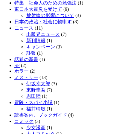
特集 社会人のための勉強法
(1)
東日本大震災を受けて
(9)
放射線の影響について
(3)
日本の政治・社会に物申す
(8)
ニュース
(11)
出版界ニュース
(7)
新刊情報
(1)
キャンペーン
(3)
訃報
(1)
話題の新書
(1)
SF
(2)
ホラー
(2)
ミステリー
(13)
伊坂幸太郎
(3)
東野圭吾
(7)
恩田陸
(1)
冒険・スパイ小説
(1)
福井晴敏
(1)
読書案内、ブックガイド
(4)
コミック
(3)
少女漫画
(1)
大人コミック
(1)