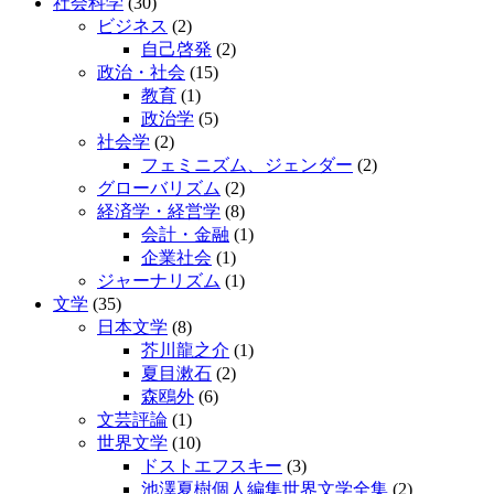
社会科学
(30)
ビジネス
(2)
自己啓発
(2)
政治・社会
(15)
教育
(1)
政治学
(5)
社会学
(2)
フェミニズム、ジェンダー
(2)
グローバリズム
(2)
経済学・経営学
(8)
会計・金融
(1)
企業社会
(1)
ジャーナリズム
(1)
文学
(35)
日本文学
(8)
芥川龍之介
(1)
夏目漱石
(2)
森鴎外
(6)
文芸評論
(1)
世界文学
(10)
ドストエフスキー
(3)
池澤夏樹個人編集世界文学全集
(2)