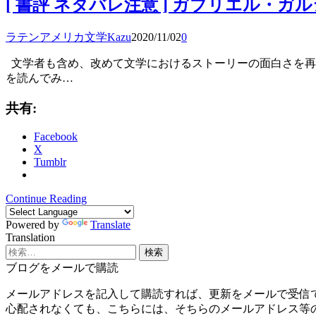
[ 書評 ネタバレ注意 ] ガブリエル
ラテンアメリカ文学
Kazu
2020/11/02
0
文学者も含め、改めて文学におけるストーリーの面白さを再認識させた
を読んでみ…
共有:
Facebook
X
Tumblr
Continue Reading
Powered by
Translate
Translation
検
索:
ブログをメールで購読
メールアドレスを記入して購読すれば、更新をメールで受信
心配されなくても、こちらには、そちらのメールアドレス等