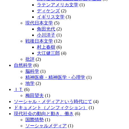
ラテンアメリカ文学
(1)
ディケンズ
(2)
イギリス文学
(3)
現代日本文学
(5)
角田光代
(2)
小川洋子
(1)
戦後日本文学
(12)
村上春樹
(6)
大江健三郎
(4)
批評
(2)
自然科学
(6)
脳科学
(1)
精神医療・精神医学・心理学
(1)
地学
(2)
ＩＴ
(6)
梅田望夫
(1)
ソーシャル・メディアという時代にて
(4)
ドキュメント（ノンフィクション）
(1)
現代社会の動向と動き、働き
(6)
国際情勢
(1)
ソーシャルメディア
(1)