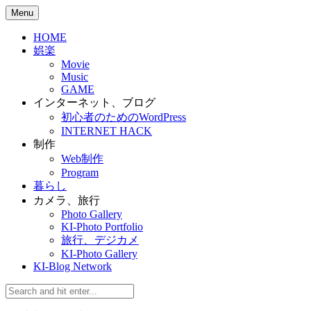
Skip
Menu
to
content
HOME
娯楽
Movie
Music
GAME
インターネット、ブログ
初心者のためのWordPress
INTERNET HACK
制作
Web制作
Program
暮らし
カメラ、旅行
Photo Gallery
KI-Photo Portfolio
旅行、デジカメ
KI-Photo Gallery
KI-Blog Network