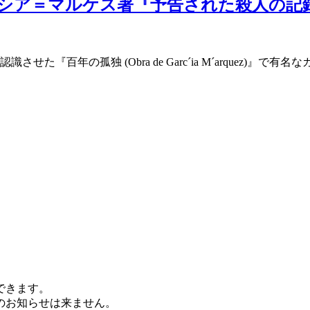
・ガルシア＝マルケス著『予告された殺人の
『百年の孤独 (Obra de Garc´ia M´arquez)
できます。
のお知らせは来ません。